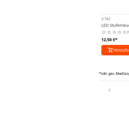
V-TAC
LED Stufenleu
12,50 €
*
Hinzuf
*
inkl. ges. MwSt
zzg