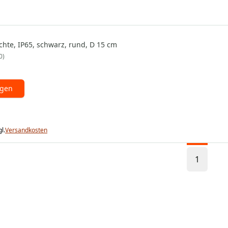
chte, IP65, schwarz, rund, D 15 cm
0
ügen
l.
Versandkosten
1