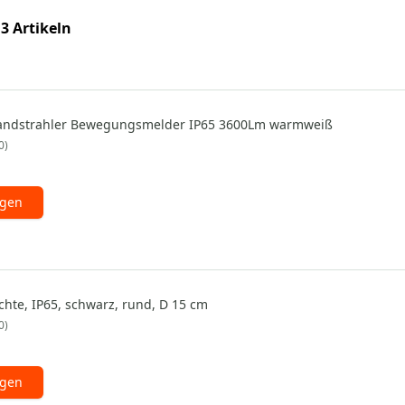
 3 Artikeln
ndstrahler Bewegungsmelder IP65 3600Lm warmweiß
0
ügen
chte, IP65, schwarz, rund, D 15 cm
0
ügen