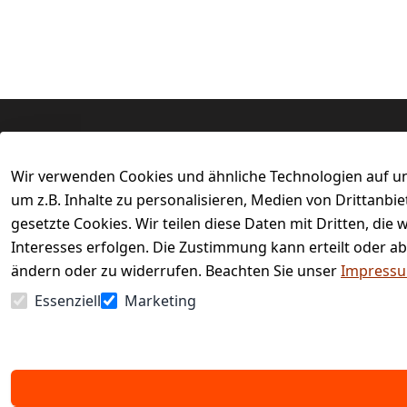
Rechtliches
Services
Wir verwenden Cookies und ähnliche Technologien auf un
AGB
Kontakt
um z.B. Inhalte zu personalisieren, Medien von Drittanbi
Impressum
Registrieren
gesetzte Cookies. Wir teilen diese Daten mit Dritten, di
Retourenpor
Datenschutzerklärung
Interesses erfolgen. Die Zustimmung kann erteilt oder ab
Barrierefreiheitserklärung
ändern oder zu widerrufen. Beachten Sie unser
Impress
Widerrufsrecht
Essenziell
Marketing
Vertrag widerrufen