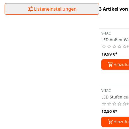
Listeneinstellungen
3 Artikel von
V-TAC
LED Außen-Wa
19,99 €
*
Hinzuf
V-TAC
LED Stufenleu
12,50 €
*
Hinzuf