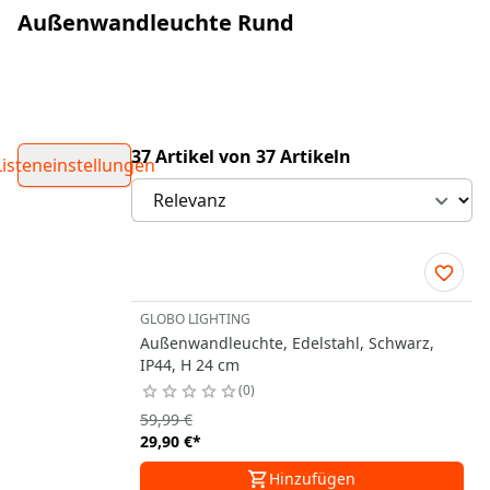
Außenwandleuchte Rund
37 Artikel von 37 Artikeln
Listeneinstellungen
GLOBO LIGHTING
Außenwandleuchte, Edelstahl, Schwarz,
IP44, H 24 cm
0
59,99 €
29,90 €
*
Hinzufügen