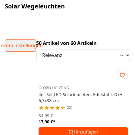
Solar Wegeleuchten
50 Artikel von 60 Artikeln
Listeneinstellungen
GLOBO LIGHTING
4er Set LED Solarleuchten, Edelstahl, DxH
6,3x38 cm
25
34,99 €
17,90 €
*
Hinzufügen