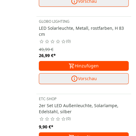
Vorschau
GLOBO LIGHTING
LED Solarleuchte, Metall, rostfarben, H 83
cm
0
49,99 €
26,99 €
*
Hinzufügen
Vorschau
ETC-SHOP
2er Set LED Außenleuchte, Solarlampe,
Edelstahl, silber
0
9,90 €
*