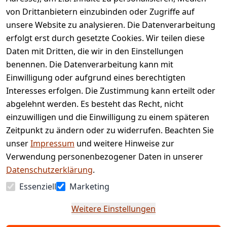
von Drittanbietern einzubinden oder Zugriffe auf
Rechtliches
Services
unsere Website zu analysieren. Die Datenverarbeitung
AGB
Kontakt
erfolgt erst durch gesetzte Cookies. Wir teilen diese
Impressum
Registrieren
Daten mit Dritten, die wir in den Einstellungen
benennen. Die Datenverarbeitung kann mit
Retourenpo
Datenschutze
rtal
Einwilligung oder aufgrund eines berechtigten
rklärung
Interesses erfolgen. Die Zustimmung kann erteilt oder
Barrierefreihe
abgelehnt werden. Es besteht das Recht, nicht
itserklärung
einzuwilligen und die Einwilligung zu einem späteren
Widerrufsrec
Zeitpunkt zu ändern oder zu widerrufen. Beachten Sie
ht
unser
Impressum
und weitere Hinweise zur
Verwendung personenbezogener Daten in unserer
Vertrag
Datenschutzerklärung
.
widerrufen
Essenziell
Marketing
Weitere Einstellungen