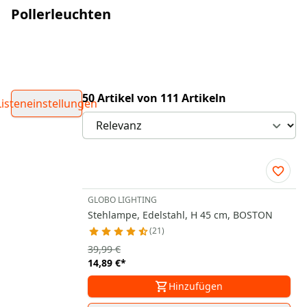
Pollerleuchten
50 Artikel von 111 Artikeln
Listeneinstellungen
GLOBO LIGHTING
Stehlampe, Edelstahl, H 45 cm, BOSTON
21
39,99 €
14,89 €
*
Hinzufügen