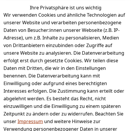
Ihre Privatsphäre ist uns wichtig
Wir verwenden Cookies und ähnliche Technologien auf
unserer Website und verarbeiten personenbezogene
Daten von Besucher:innen unserer Webseite (z.B. IP-
Adresse), um z.B. Inhalte zu personalisieren, Medien
von Drittanbietern einzubinden oder Zugriffe auf
Rechtliches
Services
unsere Website zu analysieren. Die Datenverarbeitung
AGB
Kontakt
erfolgt erst durch gesetzte Cookies. Wir teilen diese
Impressum
Registrieren
Daten mit Dritten, die wir in den Einstellungen
benennen. Die Datenverarbeitung kann mit
Retourenpo
Datenschutze
rtal
Einwilligung oder aufgrund eines berechtigten
rklärung
Interesses erfolgen. Die Zustimmung kann erteilt oder
Barrierefreihe
abgelehnt werden. Es besteht das Recht, nicht
itserklärung
einzuwilligen und die Einwilligung zu einem späteren
Widerrufsrec
Zeitpunkt zu ändern oder zu widerrufen. Beachten Sie
ht
unser
Impressum
und weitere Hinweise zur
Verwendung personenbezogener Daten in unserer