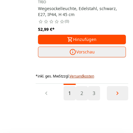
TRIO
Wegesockelleuchte, Edelstahl, schwarz,
E27, IP44, H 45 cm
0
52,99 €
*
Hinzufügen
Vorschau
*
inkl. ges. MwSt
zzgl.
Versandkosten
1
2
3