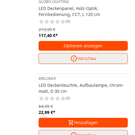
GLOBO LIGHTING
LED Deckenpanel, Holz-Optik,
Fernbedienung, CCT, L 120 cm
0
219,99 €
117,40 €
*
Optionen anzeigen
Vorschau
BRILONER
LED Deckenleuchte, Aufbaulampe, chrom-
matt, D 30 cm
0
64,95 €
22,99 €
*
Hinzufügen