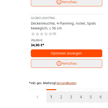
Vorschau
GLOBO LIGHTING
Deckenleuchte, 4-Flammig, nickel, Spots
beweglich, L 56 cm
0
79,99 €
34,90 €
*
Optionen anzeigen
Vorschau
*
inkl. ges. MwSt
zzgl.
Versandkosten
1
2
3
4
5
6