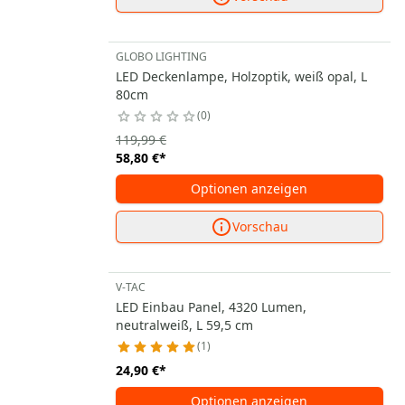
GLOBO LIGHTING
LED Deckenlampe, Holzoptik, weiß opal, L
80cm
0
119,99 €
58,80 €
*
Optionen anzeigen
Vorschau
V-TAC
LED Einbau Panel, 4320 Lumen,
neutralweiß, L 59,5 cm
1
24,90 €
*
Optionen anzeigen