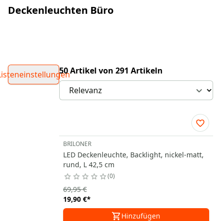
Deckenleuchten Büro
50 Artikel von 291 Artikeln
Listeneinstellungen
BRILONER
LED Deckenleuchte, Backlight, nickel-matt,
rund, L 42,5 cm
0
69,95 €
19,90 €
*
Hinzufügen