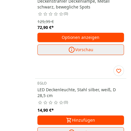
Deckenstrahler Deckenlampe, Metall
schwarz, bewegliche Spots
0
129,99 €
72,90 €
*
Optionen anzeigen
Vorschau
EGLO
LED Deckenleuchte, Stahl silber, weiß, D
28,5 cm
0
14,90 €
*
Hinzufügen