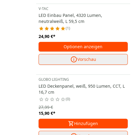
V-TAC
LED Einbau Panel, 4320 Lumen,
neutralweiß, L 59,5 cm
1
24,90 €
*
Optionen anzeigen
Vorschau
GLOBO LIGHTING
LED Deckenpanel, weiß, 950 Lumen, CCT, L
16,7 cm
0
27,99 €
15,90 €
*
Hinzufügen