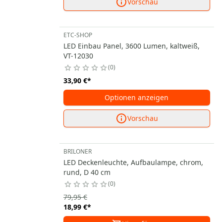
Vorschau
ETC-SHOP
LED Einbau Panel, 3600 Lumen, kaltweiß,
VT-12030
0
33,90 €
*
Optionen anzeigen
Vorschau
BRILONER
LED Deckenleuchte, Aufbaulampe, chrom,
rund, D 40 cm
0
79,95 €
18,99 €
*