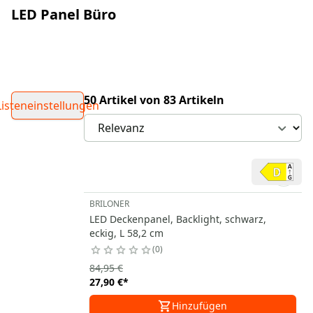
LED Panel Büro
50 Artikel von 83 Artikeln
Listeneinstellungen
BRILONER
LED Deckenpanel, Backlight, schwarz,
eckig, L 58,2 cm
0
84,95 €
27,90 €
*
Hinzufügen