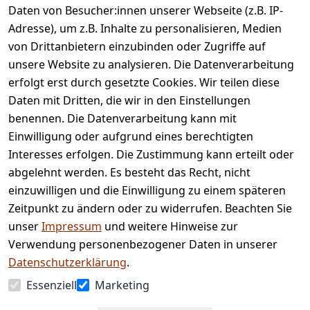
Daten von Besucher:innen unserer Webseite (z.B. IP-
Adresse), um z.B. Inhalte zu personalisieren, Medien
von Drittanbietern einzubinden oder Zugriffe auf
Rechtliches
Services
unsere Website zu analysieren. Die Datenverarbeitung
AGB
Kontakt
erfolgt erst durch gesetzte Cookies. Wir teilen diese
Impressum
Registrieren
Daten mit Dritten, die wir in den Einstellungen
benennen. Die Datenverarbeitung kann mit
Retourenpo
Datenschutze
rtal
Einwilligung oder aufgrund eines berechtigten
rklärung
Interesses erfolgen. Die Zustimmung kann erteilt oder
Barrierefreihe
abgelehnt werden. Es besteht das Recht, nicht
itserklärung
einzuwilligen und die Einwilligung zu einem späteren
Widerrufsrec
Zeitpunkt zu ändern oder zu widerrufen. Beachten Sie
ht
unser
Impressum
und weitere Hinweise zur
Verwendung personenbezogener Daten in unserer
Vertrag
Datenschutzerklärung
.
widerrufen
Essenziell
Marketing