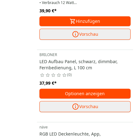
• Verbrauch 12 Watt
39,90 €
*
• Sofortstart, kein Flackern
Hinzufügen
• Farbtemperatur 6000K
• 1450 Lumen
Vorschau
BRILONER
LED Aufbau Panel, schwarz, dimmbar,
Fernbedienung, L 100 cm
0
37,99 €
*
Optionen anzeigen
Vorschau
näve
RGB LED Deckenleuchte, App,