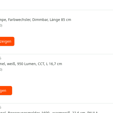
mpe, Farbwechsler, Dimmbar, Länge 85 cm
0
zeigen
G
el, weiß, 950 Lumen, CCT, L 16,7 cm
0
ügen
G
nel, Bewegungsmelder, 1600 , warmweiß, 22,6 cm, PAULA