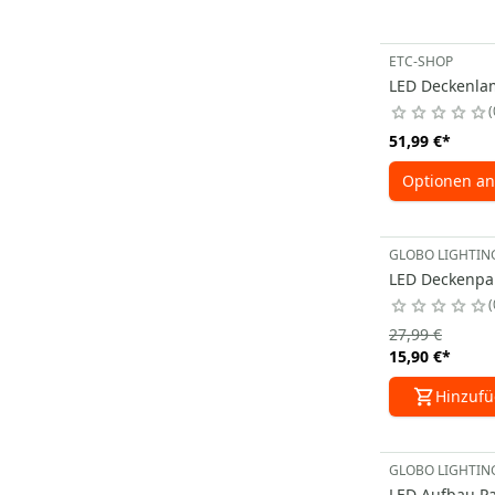
ETC-SHOP
LED Deckenla
51,99 €
*
Optionen an
GLOBO LIGHTIN
LED Deckenpan
27,99 €
15,90 €
*
Hinzuf
GLOBO LIGHTIN
LED Aufbau Pa