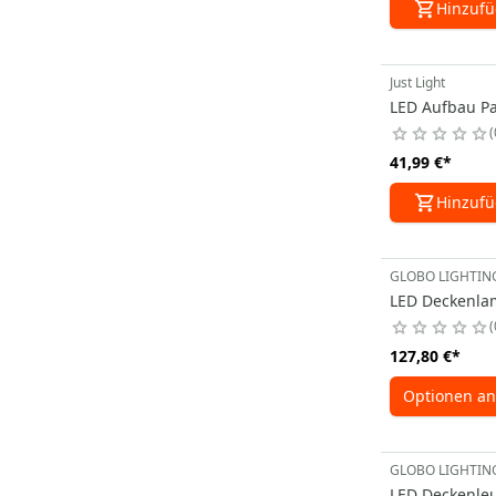
Hinzuf
Just Light
LED Aufbau Pa
41,99 €
*
Hinzuf
GLOBO LIGHTIN
LED Deckenlam
127,80 €
*
Optionen an
GLOBO LIGHTIN
LED Deckenleu