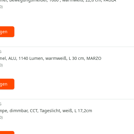
0
ügen
G
nel, ALU, 1140 Lumen, warmweiß, L 30 cm, MARZO
0
ügen
G
pe, dimmbar, CCT, Tageslicht, weiß, L 17,2cm
0