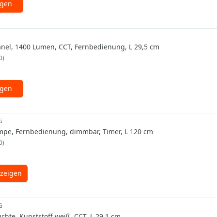
ügen
nel, 1400 Lumen, CCT, Fernbedienung, L 29,5 cm
0
ügen
G
pe, Fernbedienung, dimmbar, Timer, L 120 cm
0
zeigen
G
chte, Kunststoff weiß, CCT, L 29,1 cm