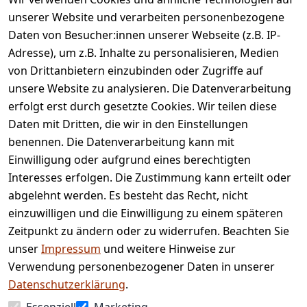
unserer Website und verarbeiten personenbezogene
Daten von Besucher:innen unserer Webseite (z.B. IP-
Adresse), um z.B. Inhalte zu personalisieren, Medien
von Drittanbietern einzubinden oder Zugriffe auf
Rechtliches
Services
unsere Website zu analysieren. Die Datenverarbeitung
AGB
Kontakt
erfolgt erst durch gesetzte Cookies. Wir teilen diese
Impressum
Registrieren
Daten mit Dritten, die wir in den Einstellungen
benennen. Die Datenverarbeitung kann mit
Retourenpo
Datenschutze
rtal
Einwilligung oder aufgrund eines berechtigten
rklärung
Interesses erfolgen. Die Zustimmung kann erteilt oder
Barrierefreihe
abgelehnt werden. Es besteht das Recht, nicht
itserklärung
einzuwilligen und die Einwilligung zu einem späteren
Widerrufsrec
Zeitpunkt zu ändern oder zu widerrufen. Beachten Sie
ht
unser
Impressum
und weitere Hinweise zur
Verwendung personenbezogener Daten in unserer
Vertrag
Datenschutzerklärung
.
widerrufen