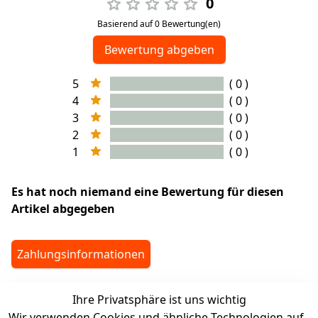
0
Basierend auf 0 Bewertung(en)
Bewertung abgeben
5
( 0 )
4
( 0 )
3
( 0 )
2
( 0 )
1
( 0 )
Es hat noch niemand eine Bewertung für diesen
Artikel abgegeben
Zahlungsinformationen
Ihre Privatsphäre ist uns wichtig
legalDetails
Wir verwenden Cookies und ähnliche Technologien auf