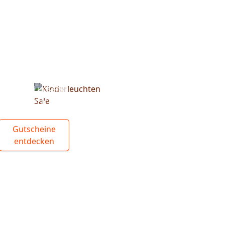
Spare bei unseren
Kinderleuchten
Gutscheine
entdecken