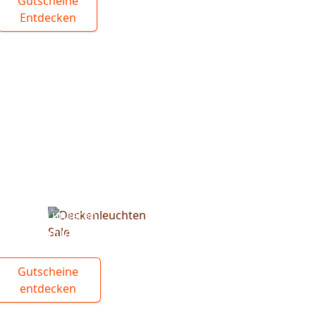
Gutscheine
Entdecken
Spare bei unseren
Deckenleuchten
Gutscheine
entdecken