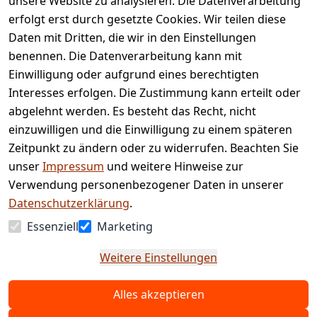
unsere Website zu analysieren. Die Datenverarbeitung
AGB
Kontakt
erfolgt erst durch gesetzte Cookies. Wir teilen diese
Impressum
Registrieren
Daten mit Dritten, die wir in den Einstellungen
benennen. Die Datenverarbeitung kann mit
Retourenpo
Datenschutze
rtal
Einwilligung oder aufgrund eines berechtigten
rklärung
Interesses erfolgen. Die Zustimmung kann erteilt oder
Barrierefreihe
abgelehnt werden. Es besteht das Recht, nicht
itserklärung
einzuwilligen und die Einwilligung zu einem späteren
Widerrufsrec
Zeitpunkt zu ändern oder zu widerrufen. Beachten Sie
ht
unser
Impressum
und weitere Hinweise zur
Verwendung personenbezogener Daten in unserer
Vertrag
Datenschutzerklärung
.
widerrufen
Essenziell
Marketing
Weitere Einstellungen
Alles akzeptieren
© Copyright 2025 www.etc-shop.de GmbH & Co.