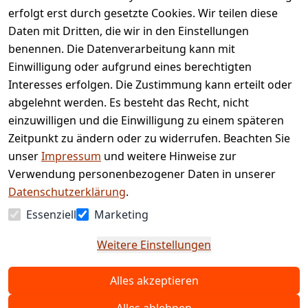
AGB
Kontakt
erfolgt erst durch gesetzte Cookies. Wir teilen diese
Impressum
Registrieren
Daten mit Dritten, die wir in den Einstellungen
benennen. Die Datenverarbeitung kann mit
Retourenpo
Datenschutze
rtal
Einwilligung oder aufgrund eines berechtigten
rklärung
Interesses erfolgen. Die Zustimmung kann erteilt oder
Barrierefreihe
abgelehnt werden. Es besteht das Recht, nicht
itserklärung
einzuwilligen und die Einwilligung zu einem späteren
Widerrufsrec
Zeitpunkt zu ändern oder zu widerrufen. Beachten Sie
ht
unser
Impressum
und weitere Hinweise zur
Verwendung personenbezogener Daten in unserer
Vertrag
Datenschutzerklärung
.
widerrufen
Essenziell
Marketing
Weitere Einstellungen
Alles akzeptieren
© Copyright 2025 www.etc-shop.de GmbH & Co.
KG | Technische Änderungen, Tippfehler und