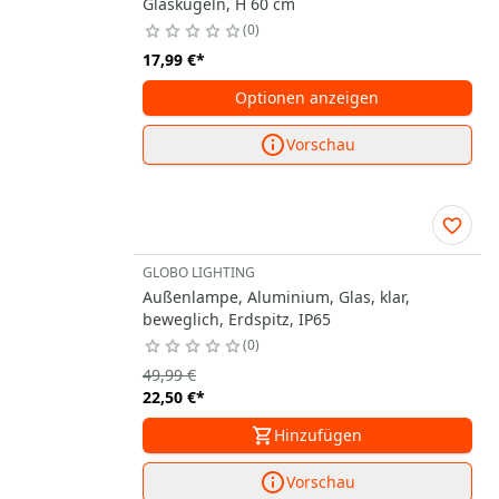
Glaskugeln, H 60 cm
0
17,99 €
*
Optionen anzeigen
Vorschau
GLOBO LIGHTING
Außenlampe, Aluminium, Glas, klar,
beweglich, Erdspitz, IP65
0
49,99 €
22,50 €
*
Hinzufügen
Vorschau