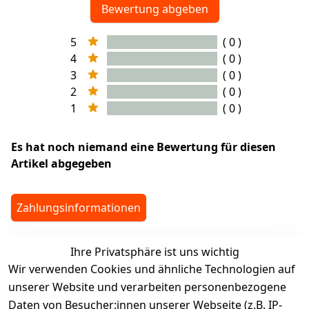
Bewertung abgeben
5
( 0 )
4
( 0 )
3
( 0 )
2
( 0 )
1
( 0 )
Es hat noch niemand eine Bewertung für diesen
Artikel abgegeben
Zahlungsinformationen
Ihre Privatsphäre ist uns wichtig
legalDetails
Wir verwenden Cookies und ähnliche Technologien auf
unserer Website und verarbeiten personenbezogene
Daten von Besucher:innen unserer Webseite (z.B. IP-