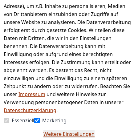
Adresse), um z.B. Inhalte zu personalisieren, Medien
von Drittanbietern einzubinden oder Zugriffe auf
Rechtliches
Services
unsere Website zu analysieren. Die Datenverarbeitung
AGB
Kontakt
erfolgt erst durch gesetzte Cookies. Wir teilen diese
Impressum
Registrieren
Daten mit Dritten, die wir in den Einstellungen
benennen. Die Datenverarbeitung kann mit
Retourenpo
Datenschutze
rtal
Einwilligung oder aufgrund eines berechtigten
rklärung
Interesses erfolgen. Die Zustimmung kann erteilt oder
Barrierefreihe
abgelehnt werden. Es besteht das Recht, nicht
itserklärung
einzuwilligen und die Einwilligung zu einem späteren
Widerrufsrec
Zeitpunkt zu ändern oder zu widerrufen. Beachten Sie
ht
unser
Impressum
und weitere Hinweise zur
Verwendung personenbezogener Daten in unserer
Vertrag
Datenschutzerklärung
.
widerrufen
Essenziell
Marketing
Weitere Einstellungen