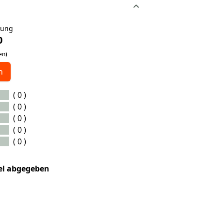
tung
0
en)
n
( 0 )
( 0 )
( 0 )
( 0 )
( 0 )
kel abgegeben