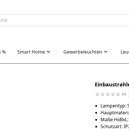
S %
Smart Home
Gewerbeleuchten
Leu
Einbaustrahle
0
Lampentyp: S
Hauptmateria
Maße HxBxL:
Schutzart: IP