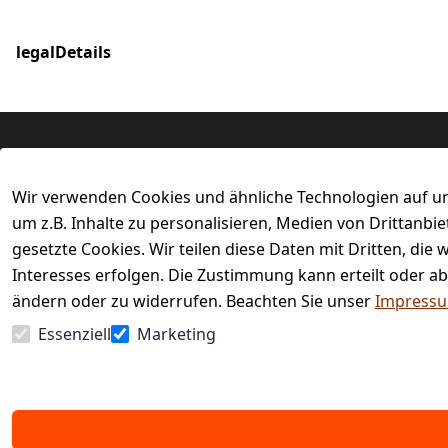
legalDetails
Rechtliches
Services
Wir verwenden Cookies und ähnliche Technologien auf un
AGB
Kontakt
um z.B. Inhalte zu personalisieren, Medien von Drittanbi
Impressum
Registrieren
gesetzte Cookies. Wir teilen diese Daten mit Dritten, di
Retourenpor
Datenschutzerklärung
Interesses erfolgen. Die Zustimmung kann erteilt oder ab
Barrierefreiheitserklärung
ändern oder zu widerrufen. Beachten Sie unser
Impress
Widerrufsrecht
Essenziell
Marketing
Vertrag widerrufen