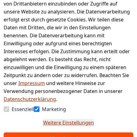
von Drittanbietern einzubinden oder Zugriffe auf
Rechtliches
Services
unsere Website zu analysieren. Die Datenverarbeitung
AGB
Kontakt
erfolgt erst durch gesetzte Cookies. Wir teilen diese
Impressum
Registrieren
Daten mit Dritten, die wir in den Einstellungen
benennen. Die Datenverarbeitung kann mit
Retourenpo
Datenschutze
rtal
Einwilligung oder aufgrund eines berechtigten
rklärung
Interesses erfolgen. Die Zustimmung kann erteilt oder
Barrierefreihe
abgelehnt werden. Es besteht das Recht, nicht
itserklärung
einzuwilligen und die Einwilligung zu einem späteren
Widerrufsrec
Zeitpunkt zu ändern oder zu widerrufen. Beachten Sie
ht
unser
Impressum
und weitere Hinweise zur
Verwendung personenbezogener Daten in unserer
Vertrag
Datenschutzerklärung
.
widerrufen
Essenziell
Marketing
Weitere Einstellungen