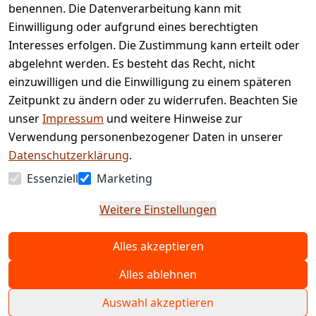
benennen. Die Datenverarbeitung kann mit
Retourenpo
Datenschutze
rtal
Einwilligung oder aufgrund eines berechtigten
rklärung
Interesses erfolgen. Die Zustimmung kann erteilt oder
Barrierefreihe
abgelehnt werden. Es besteht das Recht, nicht
itserklärung
einzuwilligen und die Einwilligung zu einem späteren
Widerrufsrec
Zeitpunkt zu ändern oder zu widerrufen. Beachten Sie
ht
unser
Impressum
und weitere Hinweise zur
Verwendung personenbezogener Daten in unserer
Vertrag
Datenschutzerklärung
.
widerrufen
Essenziell
Marketing
Weitere Einstellungen
Alles akzeptieren
© Copyright 2025 www.etc-shop.de GmbH & Co.
KG | Technische Änderungen, Tippfehler und
Alles ablehnen
Irrtum vorbehalten. Preise inkl. MwSt. und zzgl.
Auswahl akzeptieren
Versand