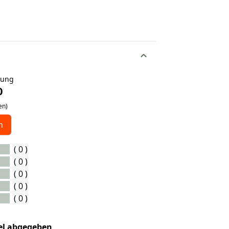
tung
0
en)
n
( 0 )
( 0 )
( 0 )
( 0 )
( 0 )
kel abgegeben