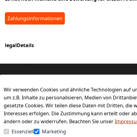
Zahlungsinformationen
legalDetails
Rechtliches
Services
Wir verwenden Cookies und ähnliche Technologien auf un
AGB
Kontakt
um z.B. Inhalte zu personalisieren, Medien von Drittanbi
Impressum
Registrieren
gesetzte Cookies. Wir teilen diese Daten mit Dritten, di
Retourenpor
Datenschutzerklärung
Interesses erfolgen. Die Zustimmung kann erteilt oder ab
Barrierefreiheitserklärung
ändern oder zu widerrufen. Beachten Sie unser
Impress
Widerrufsrecht
Essenziell
Marketing