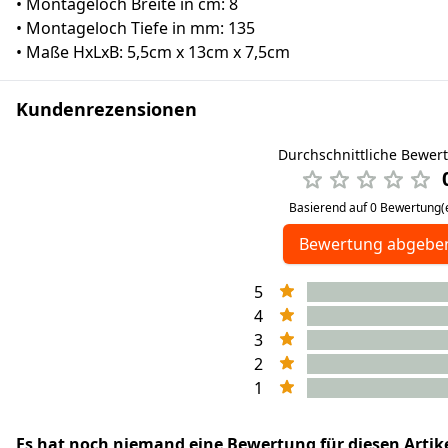
• Montageloch Breite in cm: 8
• Montageloch Tiefe in mm: 135
• Maße HxLxB: 5,5cm x 13cm x 7,5cm
Kundenrezensionen
Durchschnittliche Bewer
Basierend auf 0 Bewertung(
Bewertung abgebe
5
4
3
2
1
Es hat noch niemand eine Bewertung für diesen Arti