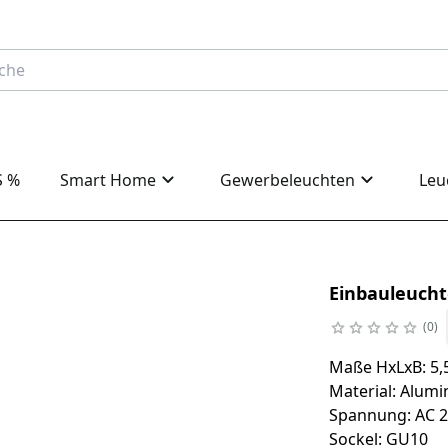
S %
Smart Home
Gewerbeleuchten
Leu
Einbauleucht
0
Maße HxLxB: 5,
Material: Alumi
Spannung: AC 2
Sockel: GU10