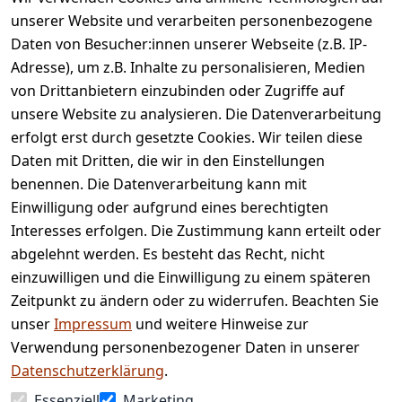
unserer Website und verarbeiten personenbezogene
Daten von Besucher:innen unserer Webseite (z.B. IP-
Adresse), um z.B. Inhalte zu personalisieren, Medien
von Drittanbietern einzubinden oder Zugriffe auf
Rechtliches
Services
unsere Website zu analysieren. Die Datenverarbeitung
AGB
Kontakt
erfolgt erst durch gesetzte Cookies. Wir teilen diese
Impressum
Registrieren
Daten mit Dritten, die wir in den Einstellungen
benennen. Die Datenverarbeitung kann mit
Retourenpo
Datenschutze
rtal
Einwilligung oder aufgrund eines berechtigten
rklärung
Interesses erfolgen. Die Zustimmung kann erteilt oder
Barrierefreihe
abgelehnt werden. Es besteht das Recht, nicht
itserklärung
einzuwilligen und die Einwilligung zu einem späteren
Widerrufsrec
Zeitpunkt zu ändern oder zu widerrufen. Beachten Sie
ht
unser
Impressum
und weitere Hinweise zur
Verwendung personenbezogener Daten in unserer
Vertrag
Datenschutzerklärung
.
widerrufen
Essenziell
Marketing