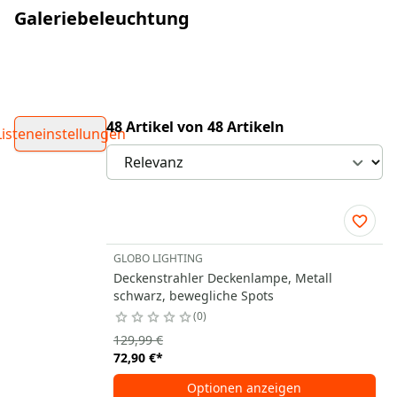
Galeriebeleuchtung
48 Artikel von 48 Artikeln
Listeneinstellungen
GLOBO LIGHTING
Deckenstrahler Deckenlampe, Metall
schwarz, bewegliche Spots
0
129,99 €
72,90 €
*
Optionen anzeigen