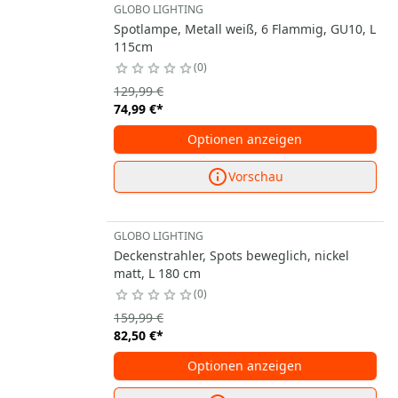
GLOBO LIGHTING
Spotlampe, Metall weiß, 6 Flammig, GU10, L
115cm
0
129,99 €
74,99 €
*
Optionen anzeigen
Vorschau
GLOBO LIGHTING
Deckenstrahler, Spots beweglich, nickel
matt, L 180 cm
0
159,99 €
82,50 €
*
Optionen anzeigen