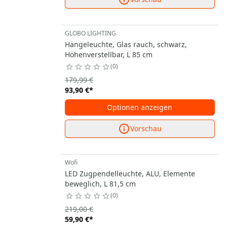
GLOBO LIGHTING
Hängeleuchte, Glas rauch, schwarz,
Höhenverstellbar, L 85 cm
0
179,99 €
93,90 €
*
Optionen anzeigen
Vorschau
Wofi
LED Zugpendelleuchte, ALU, Elemente
beweglich, L 81,5 cm
0
219,00 €
59,90 €
*