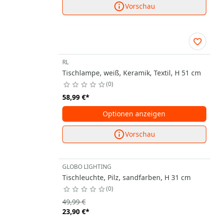
Vorschau
RL
Tischlampe, weiß, Keramik, Textil, H 51 cm
0
58,99 €
*
Optionen anzeigen
Vorschau
GLOBO LIGHTING
Tischleuchte, Pilz, sandfarben, H 31 cm
0
49,99 €
23,90 €
*