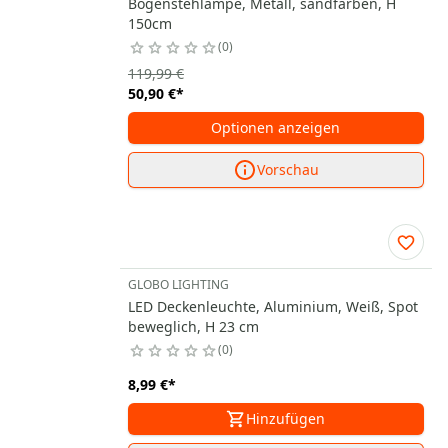
Bogenstehlampe, Metall, sandfarben, H
150cm
0
119,99 €
50,90 €
*
Optionen anzeigen
Vorschau
GLOBO LIGHTING
LED Deckenleuchte, Aluminium, Weiß, Spot
beweglich, H 23 cm
0
8,99 €
*
Hinzufügen