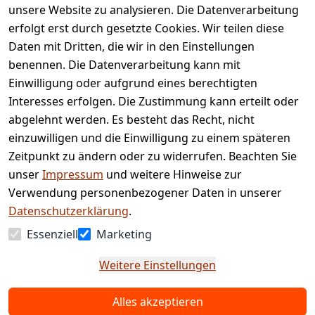
Rechtliches
Services
unsere Website zu analysieren. Die Datenverarbeitung
AGB
Kontakt
erfolgt erst durch gesetzte Cookies. Wir teilen diese
Impressum
Registrieren
Daten mit Dritten, die wir in den Einstellungen
benennen. Die Datenverarbeitung kann mit
Retourenpo
Datenschutze
rtal
Einwilligung oder aufgrund eines berechtigten
rklärung
Interesses erfolgen. Die Zustimmung kann erteilt oder
Barrierefreihe
abgelehnt werden. Es besteht das Recht, nicht
itserklärung
einzuwilligen und die Einwilligung zu einem späteren
Widerrufsrec
Zeitpunkt zu ändern oder zu widerrufen. Beachten Sie
ht
unser
Impressum
und weitere Hinweise zur
Verwendung personenbezogener Daten in unserer
Vertrag
Datenschutzerklärung
.
widerrufen
Essenziell
Marketing
Weitere Einstellungen
Alles akzeptieren
© Copyright 2025 www.etc-shop.de GmbH & Co.