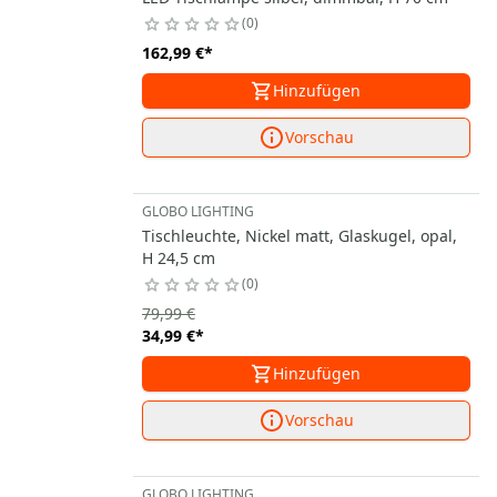
0
162,99 €
*
Hinzufügen
Vorschau
GLOBO LIGHTING
Tischleuchte, Nickel matt, Glaskugel, opal,
H 24,5 cm
0
79,99 €
34,99 €
*
Hinzufügen
Vorschau
GLOBO LIGHTING