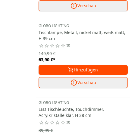
Vorschau
GLOBO LIGHTING
Tischlampe, Metall, nickel matt, weiß matt,
H 39 cm
0
149,99 €
63,90 €
*
Hinzufügen
Vorschau
GLOBO LIGHTING
LED Tischleuchte, Touchdimmer,
Acrylkristalle klar, H 38 cm
0
39,99 €