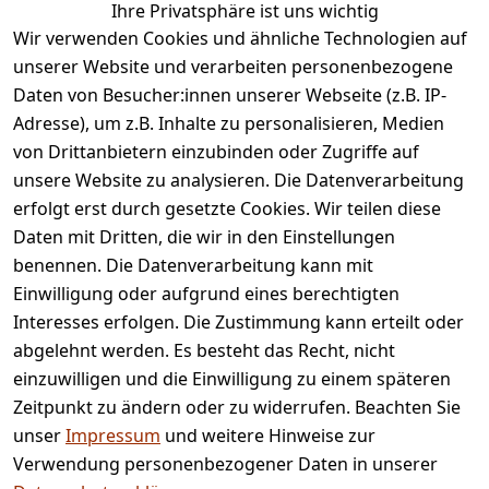
Ihre Privatsphäre ist uns wichtig
Wir verwenden Cookies und ähnliche Technologien auf
unserer Website und verarbeiten personenbezogene
Daten von Besucher:innen unserer Webseite (z.B. IP-
Adresse), um z.B. Inhalte zu personalisieren, Medien
von Drittanbietern einzubinden oder Zugriffe auf
Rechtliches
Services
unsere Website zu analysieren. Die Datenverarbeitung
AGB
Kontakt
erfolgt erst durch gesetzte Cookies. Wir teilen diese
Impressum
Registrieren
Daten mit Dritten, die wir in den Einstellungen
benennen. Die Datenverarbeitung kann mit
Retourenpo
Datenschutze
rtal
Einwilligung oder aufgrund eines berechtigten
rklärung
Interesses erfolgen. Die Zustimmung kann erteilt oder
Barrierefreihe
abgelehnt werden. Es besteht das Recht, nicht
itserklärung
einzuwilligen und die Einwilligung zu einem späteren
Widerrufsrec
Zeitpunkt zu ändern oder zu widerrufen. Beachten Sie
ht
unser
Impressum
und weitere Hinweise zur
Verwendung personenbezogener Daten in unserer