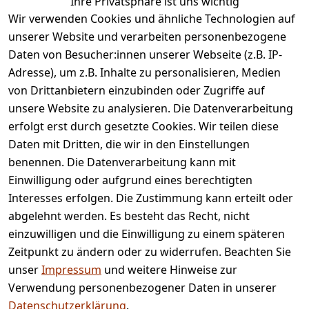
Ihre Privatsphäre ist uns wichtig
legalDetails
Wir verwenden Cookies und ähnliche Technologien auf
unserer Website und verarbeiten personenbezogene
Daten von Besucher:innen unserer Webseite (z.B. IP-
Adresse), um z.B. Inhalte zu personalisieren, Medien
von Drittanbietern einzubinden oder Zugriffe auf
Rechtliches
Services
unsere Website zu analysieren. Die Datenverarbeitung
AGB
Kontakt
erfolgt erst durch gesetzte Cookies. Wir teilen diese
Impressum
Registrieren
Daten mit Dritten, die wir in den Einstellungen
benennen. Die Datenverarbeitung kann mit
Retourenpo
Datenschutze
rtal
Einwilligung oder aufgrund eines berechtigten
rklärung
Interesses erfolgen. Die Zustimmung kann erteilt oder
Barrierefreihe
abgelehnt werden. Es besteht das Recht, nicht
itserklärung
einzuwilligen und die Einwilligung zu einem späteren
Widerrufsrec
Zeitpunkt zu ändern oder zu widerrufen. Beachten Sie
ht
unser
Impressum
und weitere Hinweise zur
Verwendung personenbezogener Daten in unserer
Vertrag
Datenschutzerklärung
.