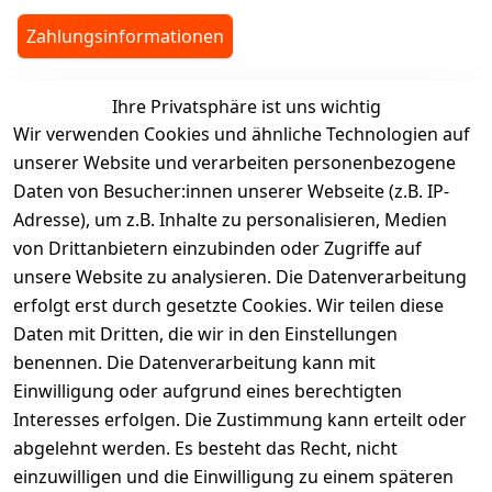
Zahlungsinformationen
Ihre Privatsphäre ist uns wichtig
legalDetails
Wir verwenden Cookies und ähnliche Technologien auf
unserer Website und verarbeiten personenbezogene
Daten von Besucher:innen unserer Webseite (z.B. IP-
Adresse), um z.B. Inhalte zu personalisieren, Medien
von Drittanbietern einzubinden oder Zugriffe auf
Rechtliches
Services
unsere Website zu analysieren. Die Datenverarbeitung
AGB
Kontakt
erfolgt erst durch gesetzte Cookies. Wir teilen diese
Impressum
Registrieren
Daten mit Dritten, die wir in den Einstellungen
benennen. Die Datenverarbeitung kann mit
Retourenpo
Datenschutze
rtal
Einwilligung oder aufgrund eines berechtigten
rklärung
Interesses erfolgen. Die Zustimmung kann erteilt oder
Barrierefreihe
abgelehnt werden. Es besteht das Recht, nicht
itserklärung
einzuwilligen und die Einwilligung zu einem späteren
Widerrufsrec