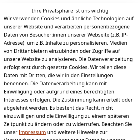
Ihre Privatsphäre ist uns wichtig
legalDetails
Wir verwenden Cookies und ähnliche Technologien auf
unserer Website und verarbeiten personenbezogene
Daten von Besucher:innen unserer Webseite (z.B. IP-
Adresse), um z.B. Inhalte zu personalisieren, Medien
von Drittanbietern einzubinden oder Zugriffe auf
Rechtliches
Services
unsere Website zu analysieren. Die Datenverarbeitung
AGB
Kontakt
erfolgt erst durch gesetzte Cookies. Wir teilen diese
Impressum
Registrieren
Daten mit Dritten, die wir in den Einstellungen
benennen. Die Datenverarbeitung kann mit
Retourenpo
Datenschutze
rtal
Einwilligung oder aufgrund eines berechtigten
rklärung
Interesses erfolgen. Die Zustimmung kann erteilt oder
Barrierefreihe
abgelehnt werden. Es besteht das Recht, nicht
itserklärung
einzuwilligen und die Einwilligung zu einem späteren
Widerrufsrec
Zeitpunkt zu ändern oder zu widerrufen. Beachten Sie
ht
unser
Impressum
und weitere Hinweise zur