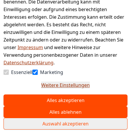
benennen. Die Datenverarbeitung kann mit
Retourenpo
Datenschutze
rtal
Einwilligung oder aufgrund eines berechtigten
rklärung
Interesses erfolgen. Die Zustimmung kann erteilt oder
Barrierefreihe
abgelehnt werden. Es besteht das Recht, nicht
itserklärung
einzuwilligen und die Einwilligung zu einem späteren
Widerrufsrec
Zeitpunkt zu ändern oder zu widerrufen. Beachten Sie
ht
unser
Impressum
und weitere Hinweise zur
Verwendung personenbezogener Daten in unserer
Vertrag
Datenschutzerklärung
.
widerrufen
Essenziell
Marketing
Weitere Einstellungen
Alles akzeptieren
© Copyright 2025 www.etc-shop.de GmbH & Co.
KG | Technische Änderungen, Tippfehler und
Alles ablehnen
Irrtum vorbehalten. Preise inkl. MwSt. und zzgl.
Auswahl akzeptieren
Versand