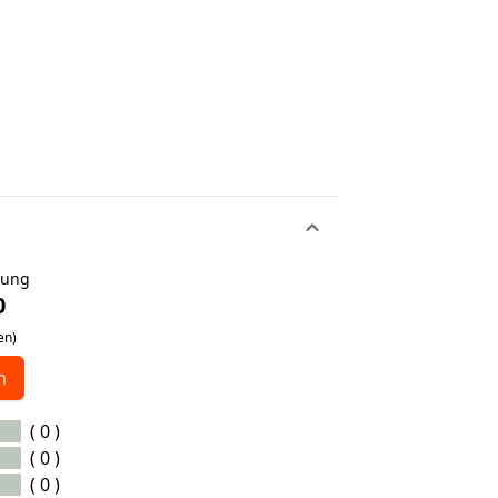
tung
0
en)
n
( 0 )
( 0 )
( 0 )