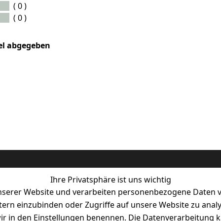
( 0 )
( 0 )
kel abgegeben
Ihre Privatsphäre ist uns wichtig
serer Website und verarbeiten personenbezogene Daten vo
etern einzubinden oder Zugriffe auf unsere Website zu anal
e wir in den Einstellungen benennen. Die Datenverarbeitung 