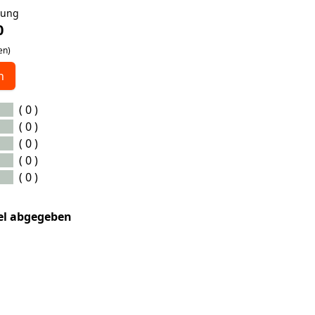
tung
0
en)
n
( 0 )
( 0 )
( 0 )
( 0 )
( 0 )
kel abgegeben