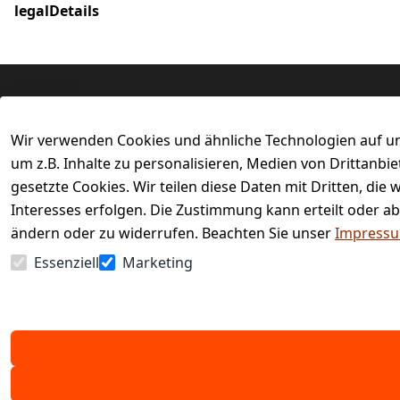
legalDetails
Rechtliches
Services
Wir verwenden Cookies und ähnliche Technologien auf un
AGB
Kontakt
um z.B. Inhalte zu personalisieren, Medien von Drittanbi
Impressum
Registrieren
gesetzte Cookies. Wir teilen diese Daten mit Dritten, di
Retourenpor
Datenschutzerklärung
Interesses erfolgen. Die Zustimmung kann erteilt oder ab
Barrierefreiheitserklärung
ändern oder zu widerrufen. Beachten Sie unser
Impress
Widerrufsrecht
Essenziell
Marketing
Vertrag widerrufen