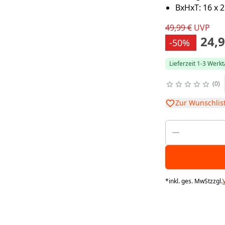
BxHxT: 16 x 2
49,99 €
UVP
24,9
-50%
Lieferzeit 1-3 Werk
0
Zur Wunschlis
*
inkl. ges. MwSt
zzgl.