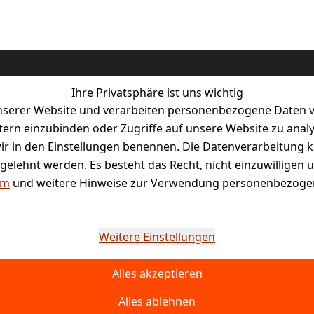
Ihre Privatsphäre ist uns wichtig
serer Website und verarbeiten personenbezogene Daten vo
etern einzubinden oder Zugriffe auf unsere Website zu anal
e wir in den Einstellungen benennen. Die Datenverarbeitung 
tal
gelehnt werden. Es besteht das Recht, nicht einzuwilligen 
um
und weitere Hinweise zur Verwendung personenbezogen
Weitere Einstellungen
Alles akzeptieren
Alles ablehnen