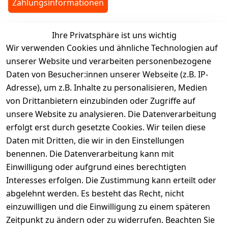
Zahlungsinformationen
Ihre Privatsphäre ist uns wichtig
legalDetails
Wir verwenden Cookies und ähnliche Technologien auf
unserer Website und verarbeiten personenbezogene
Daten von Besucher:innen unserer Webseite (z.B. IP-
Adresse), um z.B. Inhalte zu personalisieren, Medien
von Drittanbietern einzubinden oder Zugriffe auf
Rechtliches
Services
unsere Website zu analysieren. Die Datenverarbeitung
AGB
Kontakt
erfolgt erst durch gesetzte Cookies. Wir teilen diese
Impressum
Registrieren
Daten mit Dritten, die wir in den Einstellungen
benennen. Die Datenverarbeitung kann mit
Retourenpo
Datenschutze
rtal
Einwilligung oder aufgrund eines berechtigten
rklärung
Interesses erfolgen. Die Zustimmung kann erteilt oder
Barrierefreihe
abgelehnt werden. Es besteht das Recht, nicht
itserklärung
einzuwilligen und die Einwilligung zu einem späteren
Widerrufsrec
Zeitpunkt zu ändern oder zu widerrufen. Beachten Sie
ht