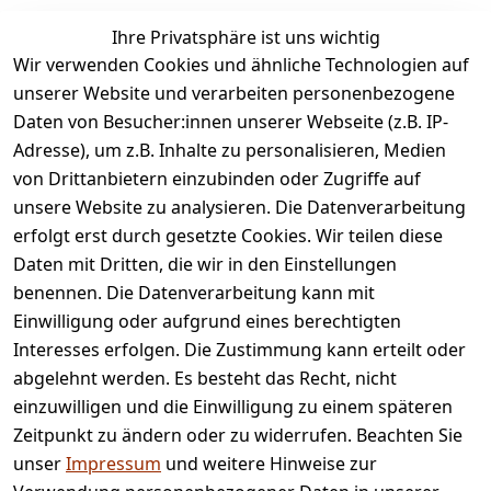
Ihre Privatsphäre ist uns wichtig
legalDetails
Wir verwenden Cookies und ähnliche Technologien auf
unserer Website und verarbeiten personenbezogene
Daten von Besucher:innen unserer Webseite (z.B. IP-
Adresse), um z.B. Inhalte zu personalisieren, Medien
von Drittanbietern einzubinden oder Zugriffe auf
Rechtliches
Services
unsere Website zu analysieren. Die Datenverarbeitung
AGB
Kontakt
erfolgt erst durch gesetzte Cookies. Wir teilen diese
Impressum
Registrieren
Daten mit Dritten, die wir in den Einstellungen
benennen. Die Datenverarbeitung kann mit
Retourenpo
Datenschutze
rtal
Einwilligung oder aufgrund eines berechtigten
rklärung
Interesses erfolgen. Die Zustimmung kann erteilt oder
Barrierefreihe
abgelehnt werden. Es besteht das Recht, nicht
itserklärung
einzuwilligen und die Einwilligung zu einem späteren
Widerrufsrec
Zeitpunkt zu ändern oder zu widerrufen. Beachten Sie
ht
unser
Impressum
und weitere Hinweise zur