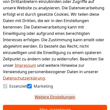
von Drittanbietern einzubinden oder Zugriffe auf
Rechtliches
Services
unsere Website zu analysieren. Die Datenverarbeitung
AGB
Kontakt
erfolgt erst durch gesetzte Cookies. Wir teilen diese
Impressum
Registrieren
Daten mit Dritten, die wir in den Einstellungen
benennen. Die Datenverarbeitung kann mit
Retourenpo
Datenschutze
rtal
Einwilligung oder aufgrund eines berechtigten
rklärung
Interesses erfolgen. Die Zustimmung kann erteilt oder
Barrierefreihe
abgelehnt werden. Es besteht das Recht, nicht
itserklärung
einzuwilligen und die Einwilligung zu einem späteren
Widerrufsrec
Zeitpunkt zu ändern oder zu widerrufen. Beachten Sie
ht
unser
Impressum
und weitere Hinweise zur
Verwendung personenbezogener Daten in unserer
Vertrag
Datenschutzerklärung
.
widerrufen
Essenziell
Marketing
Weitere Einstellungen
Alles akzeptieren