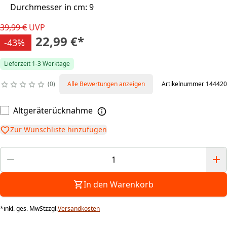
Durchmesser in cm: 9
39,99 €
UVP
22,99 €
*
-43%
Lieferzeit 1-3 Werktage
0
Alle Bewertungen anzeigen
Artikelnummer 144420
Altgeräterücknahme
Zur Wunschliste hinzufügen
In den Warenkorb
*
inkl. ges. MwSt
zzgl.
Versandkosten