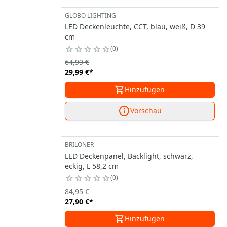
GLOBO LIGHTING
LED Deckenleuchte, CCT, blau, weiß, D 39
cm
0
64,99 €
29,99 €
*
Hinzufügen
Vorschau
BRILONER
LED Deckenpanel, Backlight, schwarz,
eckig, L 58,2 cm
0
84,95 €
27,90 €
*
Hinzufügen