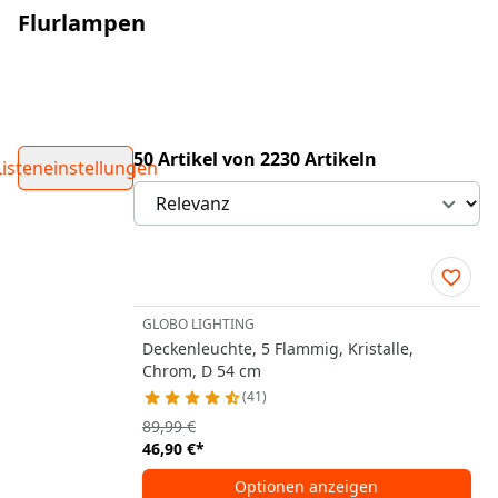
Flurlampen
50 Artikel von 2230 Artikeln
Listeneinstellungen
GLOBO LIGHTING
Deckenleuchte, 5 Flammig, Kristalle,
Chrom, D 54 cm
41
89,99 €
46,90 €
*
Optionen anzeigen