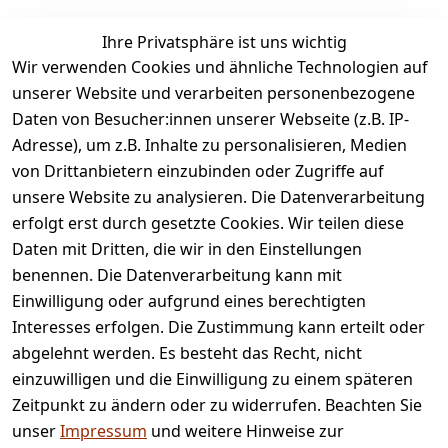
Ihre Privatsphäre ist uns wichtig
Wir verwenden Cookies und ähnliche Technologien auf
unserer Website und verarbeiten personenbezogene
Daten von Besucher:innen unserer Webseite (z.B. IP-
Adresse), um z.B. Inhalte zu personalisieren, Medien
von Drittanbietern einzubinden oder Zugriffe auf
Rechtliches
Services
unsere Website zu analysieren. Die Datenverarbeitung
AGB
Kontakt
erfolgt erst durch gesetzte Cookies. Wir teilen diese
Impressum
Registrieren
Daten mit Dritten, die wir in den Einstellungen
benennen. Die Datenverarbeitung kann mit
Retourenpo
Datenschutze
rtal
Einwilligung oder aufgrund eines berechtigten
rklärung
Interesses erfolgen. Die Zustimmung kann erteilt oder
Barrierefreihe
abgelehnt werden. Es besteht das Recht, nicht
itserklärung
einzuwilligen und die Einwilligung zu einem späteren
Widerrufsrec
Zeitpunkt zu ändern oder zu widerrufen. Beachten Sie
ht
unser
Impressum
und weitere Hinweise zur