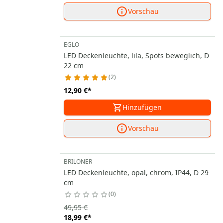
Vorschau
EGLO
LED Deckenleuchte, lila, Spots beweglich, D
22 cm
2
12,90 €
*
Hinzufügen
Vorschau
BRILONER
LED Deckenleuchte, opal, chrom, IP44, D 29
cm
0
49,95 €
18,99 €
*