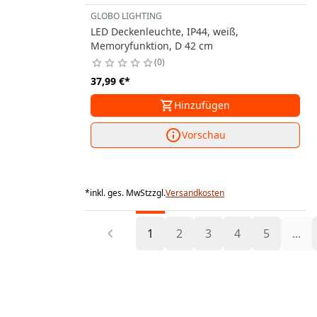
GLOBO LIGHTING
LED Deckenleuchte, IP44, weiß,
Memoryfunktion, D 42 cm
0
37,99 €
*
Hinzufügen
Vorschau
*
inkl. ges. MwSt
zzgl.
Versandkosten
1
2
3
4
5
...