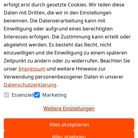
AGB
Kontakt
erfolgt erst durch gesetzte Cookies. Wir teilen diese
Impressum
Registrieren
Daten mit Dritten, die wir in den Einstellungen
benennen. Die Datenverarbeitung kann mit
Retourenpo
Datenschutze
rtal
Einwilligung oder aufgrund eines berechtigten
rklärung
Interesses erfolgen. Die Zustimmung kann erteilt oder
Barrierefreihe
abgelehnt werden. Es besteht das Recht, nicht
itserklärung
einzuwilligen und die Einwilligung zu einem späteren
Widerrufsrec
Zeitpunkt zu ändern oder zu widerrufen. Beachten Sie
ht
unser
Impressum
und weitere Hinweise zur
Verwendung personenbezogener Daten in unserer
Vertrag
Datenschutzerklärung
.
widerrufen
Essenziell
Marketing
Weitere Einstellungen
Alles akzeptieren
© Copyright 2025 www.etc-shop.de GmbH & Co.
KG | Technische Änderungen, Tippfehler und
Alles ablehnen