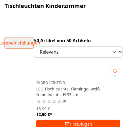
Tischleuchten Kinderzimmer
50 Artikel von 50 Artikeln
Listeneinstellungen
GLOBO LIGHTING
LED Tischleuchte, Flamingo, weiß,
Neonleuchte, H 33 cm
0
15,99 €
12,90 €
*
Hinzufügen