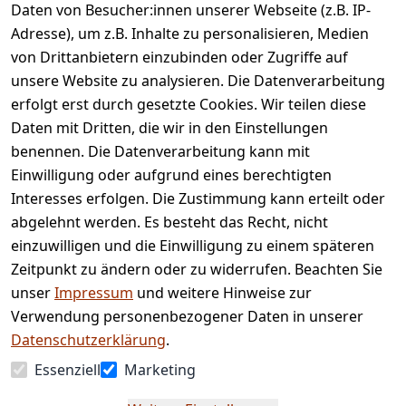
Daten von Besucher:innen unserer Webseite (z.B. IP-
Adresse), um z.B. Inhalte zu personalisieren, Medien
von Drittanbietern einzubinden oder Zugriffe auf
Rechtliches
Services
unsere Website zu analysieren. Die Datenverarbeitung
AGB
Kontakt
erfolgt erst durch gesetzte Cookies. Wir teilen diese
Impressum
Registrieren
Daten mit Dritten, die wir in den Einstellungen
benennen. Die Datenverarbeitung kann mit
Retourenpo
Datenschutze
rtal
Einwilligung oder aufgrund eines berechtigten
rklärung
Interesses erfolgen. Die Zustimmung kann erteilt oder
Barrierefreihe
abgelehnt werden. Es besteht das Recht, nicht
itserklärung
einzuwilligen und die Einwilligung zu einem späteren
Widerrufsrec
Zeitpunkt zu ändern oder zu widerrufen. Beachten Sie
ht
unser
Impressum
und weitere Hinweise zur
Verwendung personenbezogener Daten in unserer
Vertrag
Datenschutzerklärung
.
widerrufen
Essenziell
Marketing