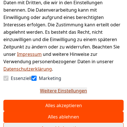
Impressum
Registrieren
Daten mit Dritten, die wir in den Einstellungen
benennen. Die Datenverarbeitung kann mit
Retourenpo
Datenschutze
rtal
Einwilligung oder aufgrund eines berechtigten
rklärung
Interesses erfolgen. Die Zustimmung kann erteilt oder
Barrierefreihe
abgelehnt werden. Es besteht das Recht, nicht
itserklärung
einzuwilligen und die Einwilligung zu einem späteren
Widerrufsrec
Zeitpunkt zu ändern oder zu widerrufen. Beachten Sie
ht
unser
Impressum
und weitere Hinweise zur
Verwendung personenbezogener Daten in unserer
Vertrag
Datenschutzerklärung
.
widerrufen
Essenziell
Marketing
Weitere Einstellungen
Alles akzeptieren
© Copyright 2025 www.etc-shop.de GmbH & Co.
KG | Technische Änderungen, Tippfehler und
Alles ablehnen
Irrtum vorbehalten. Preise inkl. MwSt. und zzgl.