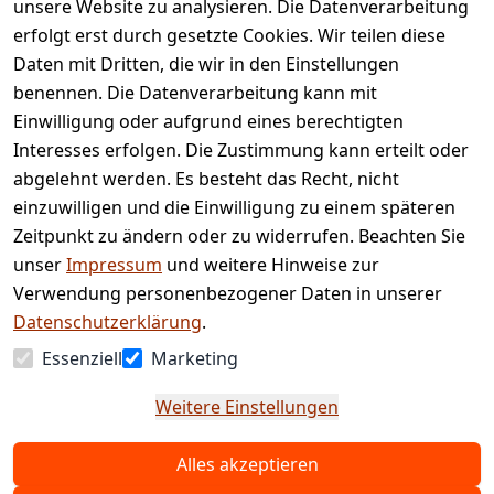
unsere Website zu analysieren. Die Datenverarbeitung
AGB
Kontakt
erfolgt erst durch gesetzte Cookies. Wir teilen diese
Impressum
Registrieren
Daten mit Dritten, die wir in den Einstellungen
benennen. Die Datenverarbeitung kann mit
Retourenpo
Datenschutze
rtal
Einwilligung oder aufgrund eines berechtigten
rklärung
Interesses erfolgen. Die Zustimmung kann erteilt oder
Barrierefreihe
abgelehnt werden. Es besteht das Recht, nicht
itserklärung
einzuwilligen und die Einwilligung zu einem späteren
Widerrufsrec
Zeitpunkt zu ändern oder zu widerrufen. Beachten Sie
ht
unser
Impressum
und weitere Hinweise zur
Verwendung personenbezogener Daten in unserer
Vertrag
Datenschutzerklärung
.
widerrufen
Essenziell
Marketing
Weitere Einstellungen
Alles akzeptieren
© Copyright 2025 www.etc-shop.de GmbH & Co.